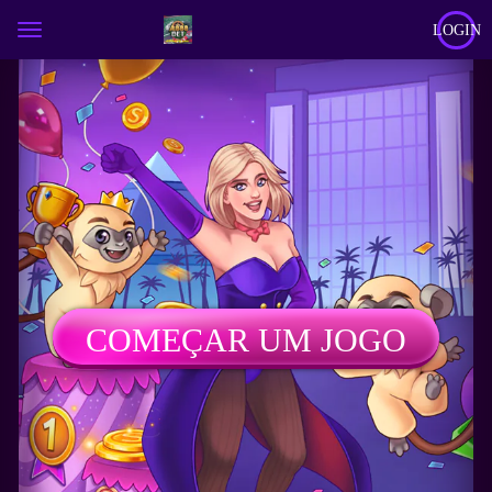
LOGIN
COMEÇAR UM JOGO