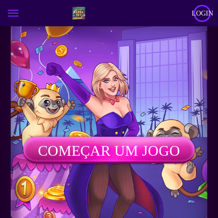
LOGIN
COMEÇAR UM JOGO